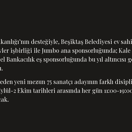
kanlığı’nın desteğiyle, Beşiktaş Belediyesi ev sahi
evler işbirliği ile Jumbo ana sponsorluğunda; Kal
l Bankacılık eş sponsorluğunda bu yıl altıncısı g
ı.
teden yeni mezun 75 sanatçı adayının farklı disipli
ylül-2 Ekim tarihleri arasında her gün 11:00-19:0
cak.