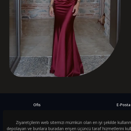
Ofis
E-Posta
Süleyman Seba Cad. No:32
info@ak
Akaretler, Beşiktaş, İstanbul
Ziyaretçilerin web sitemizi mümkün olan en iyi şekilde kullanmas
depolayan ve bunlara buradan erişen üçüncü taraf hizmetlerini kulla