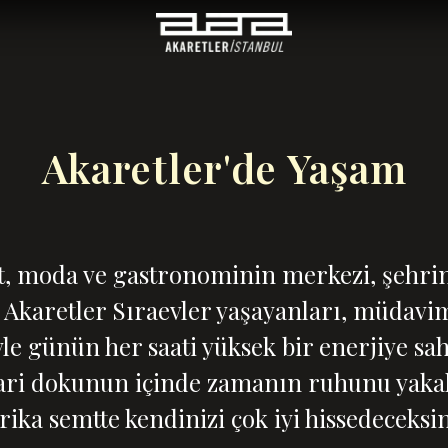
Akaretler'de Yaşam
t, moda ve gastronominin merkezi, şehrin 
i Akaretler Sıraevler yaşayanları, müdavim
yle günün her saati yüksek bir enerjiye sa
ari dokunun içinde zamanın ruhunu yakal
rika semtte kendinizi çok iyi hissedeceksin