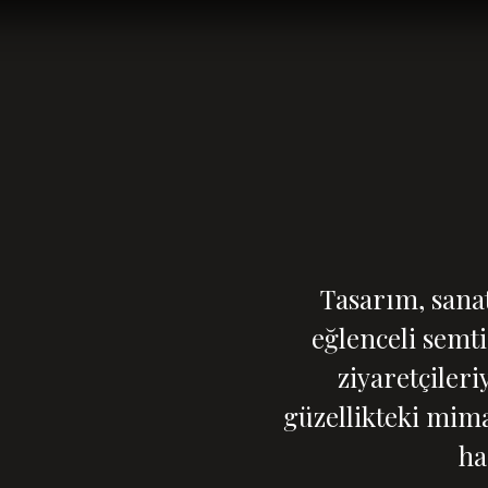
Tasarım, sana
eğlenceli semt
ziyaretçileri
güzellikteki mim
ha